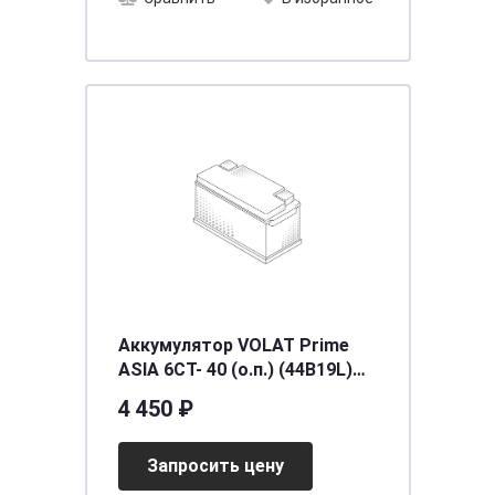
Аккумулятор VOLAT Prime
ASIA 6СТ- 40 (о.п.) (44B19L)
тонк.кл.
4 450 ₽
[д187ш127в225/300EN] [B19],
шт
Запросить цену