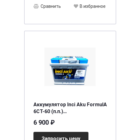
Сравнить
В избранное
Аккумулятор Inci Aku FormulA
6СТ-60 (п.п.)
[д242ш175в190/530]
6 900 ₽
Запросить цену