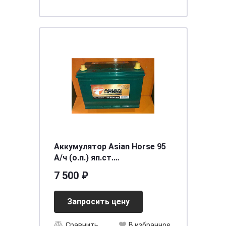
Аккумулятор Asian Horse 95
А/ч (о.п.) яп.ст.
[д306ш173в225/760] [D_]
7 500 ₽
Запросить цену
Сравнить
В избранное