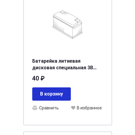
Батарейка литиевая
дисковая специальная 3В
1шт Camelion Lithium CR1632-
40 ₽
BP1
В корзину
Сравнить
В избранное