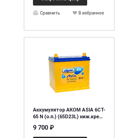
Сравнить
В избранное
Аккумулятор AКОМ ASIA 6СТ-
65 N (о.п.) (65D23L) ниж.креп
[д232ш173в225/570] [L2]
9 700 ₽