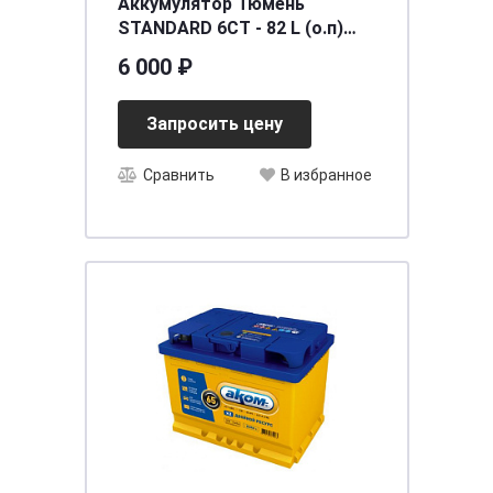
Аккумулятор Тюмень
STANDARD 6СТ - 82 L (о.п)
низ. Ca/Ca
6 000 ₽
[д313ш175в175/720] [LB4]
Запросить цену
Сравнить
В избранное