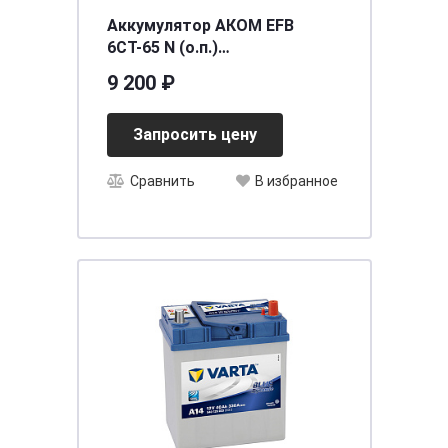
Аккумулятор АКОМ EFB
6СТ-65 N (о.п.)
[д242ш175в190/650] [L2]
9 200 ₽
Запросить цену
Сравнить
В избранное