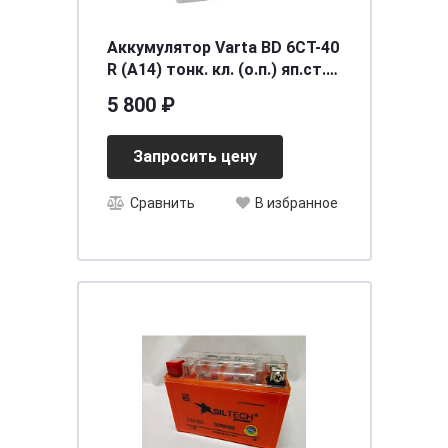
Аккумулятор Varta BD 6CT-40
R (A14) тонк. кл. (о.п.) яп.ст.
[д187ш127в227/330] [B19]
5 800 ₽
Запросить цену
Сравнить
В избранное