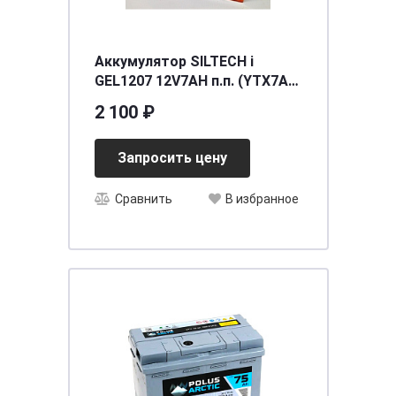
Аккумулятор SILTECH i
GEL1207 12V7AH п.п. (YTX7A-
BS) (уп.8 шт)
2 100 ₽
[д150ш87в94/100]
Запросить цену
Сравнить
В избранное