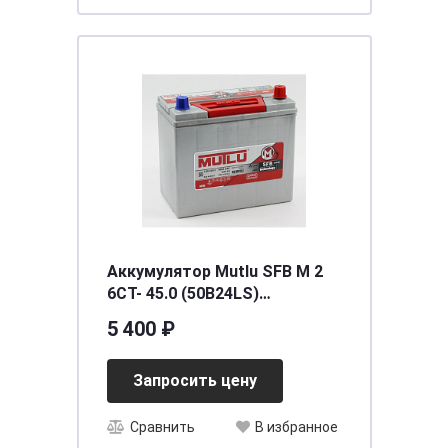
Аккумулятор Mutlu SFB M 2
6CT- 45.0 (50B24LS)
[д237ш127в222/360]Толс.кл.
5 400 ₽
Запросить цену
Сравнить
В избранное