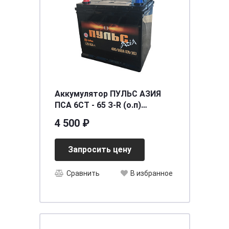
Аккумулятор ПУЛЬС АЗИЯ
ПСА 6СТ - 65 З-R (о.п)
(70D23L) ниж.креп.
4 500 ₽
[д235ш175в221/480] [D23]
Запросить цену
Сравнить
В избранное