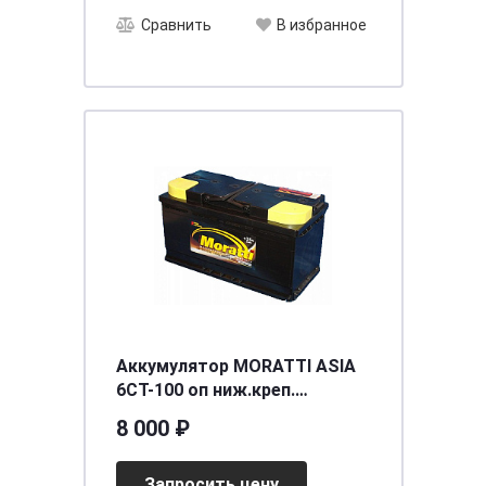
Сравнить
В избранное
Аккумулятор MORATTI ASIA
6СТ-100 оп ниж.креп.
[д300ш165в205(225)/850]
8 000 ₽
[D31]
Запросить цену