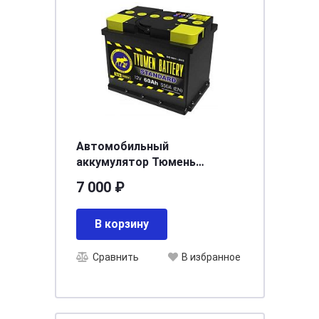
Автомобильный
аккумулятор Тюмень
STANDARD 6СТ - 60 L (п.п)
7 000 ₽
Ca/Ca [д242ш175в190/520]
[L2]
В корзину
Сравнить
В избранное