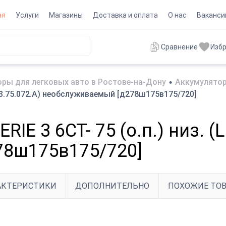
ая
Услуги
Магазины
Доставка и оплата
О нас
Ваканси
Сравнение
Изб
ры для легковых авто в Ростове-на-Дону
•
Аккумулятор
LB3.75.072.A) необслуживаемый [д278ш175в175/720]
E 3 6CT- 75 (о.п.) низ. (L
78ш175в175/720]
АКТЕРИСТИКИ
ДОПОЛНИТЕЛЬНО
ПОХОЖИЕ ТО