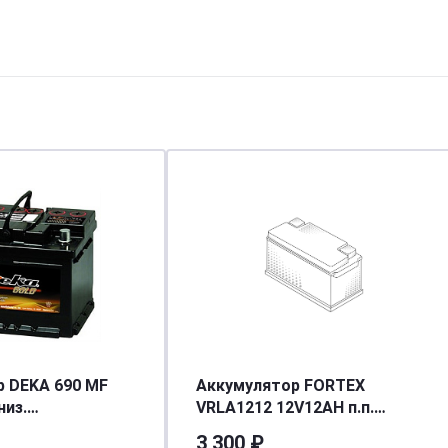
 DEKA 690 MF
Аккумулятор FORTEX
VRLA1212 12V12AH п.п.
[д242ш175в175/600] [LB2]
(YTX12-BS) (уп.6 шт)
3 300 ₽