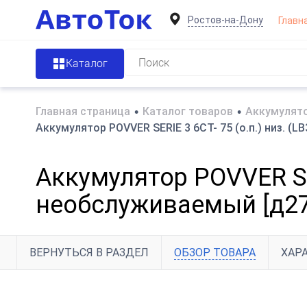
Ростов-на-Дону
Главн
Каталог
Главная страница
•
Каталог товаров
•
Аккумулято
Аккумулятор POVVER SERIE 3 6CT- 75 (о.п.) низ. (
Аккумулятор POVVER SERI
необслуживаемый [д2
ВЕРНУТЬСЯ В РАЗДЕЛ
ОБЗОР ТОВАРА
ХАР