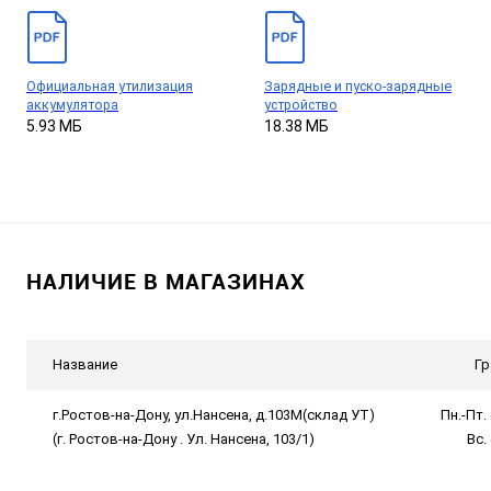
Официальная утилизация
Зарядные и пуско-зарядные
аккумулятора
устройство
5.93 МБ
18.38 МБ
НАЛИЧИЕ В МАГАЗИНАХ
Название
Гр
г.Ростов-на-Дону, ул.Нансена, д.103М(склад УТ)
Пн.-Пт. 
(г. Ростов-на-Дону . Ул. Нансена, 103/1)
Вс.