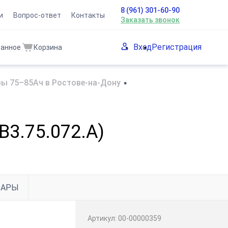
8 (961) 301-60-90
и
Вопрос-ответ
Контакты
Заказать звонок
Вход
Регистрация
ранное
Корзина
ы 75–85Ач в Ростове-на-Дону
•
B3.75.072.A)
ВАРЫ
Артикул:
00-00000359