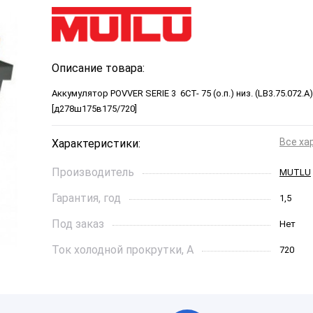
Описание товара:
Аккумулятор POVVER SERIE 3 6CT- 75 (о.п.) низ. (LB3.75.072
[д278ш175в175/720]
Все ха
Характеристики:
Производитель
MUTLU
Гарантия, год
1,5
Под заказ
Нет
Ток холодной прокрутки, A
720
Длинна, см
27,8
Страна бренда
Турция