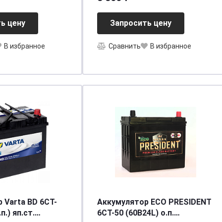
[д150ш86в130/200]
ь цену
Запросить цену
В избранное
Сравнить
В избранное
 Varta BD 6CT-
Аккумулятор ECO PRESIDENT
п.) яп.ст.
6СТ-50 (60B24L) о.п.