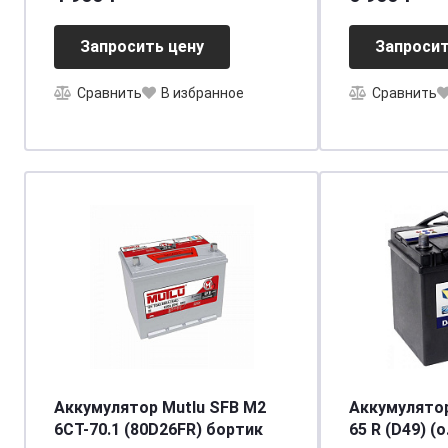
[д242ш175в175/550] [LB2]
Запросить цену
Запросит
Сравнить
В избранное
Сравнить
Аккумулятор Mutlu SFB M2
Аккумулятор
6СТ-70.1 (80D26FR) бортик
65 R (D49) (о.