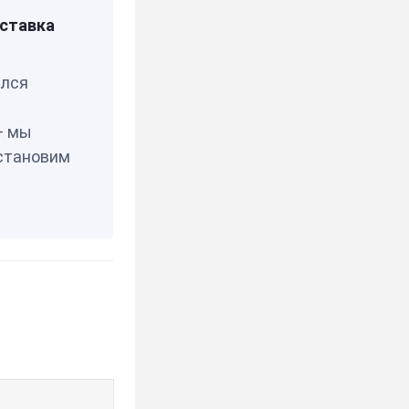
0359
ставка
елся
— мы
становим