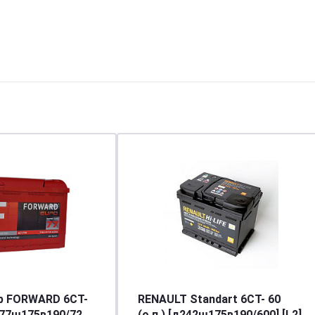
р FORWARD 6СТ-
RENAULT Standart 6СТ- 60
277ш175в190/720]
(о.п.) [д242ш175в190/600] [L2]