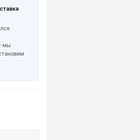
0328
ставка
елся
— мы
становим