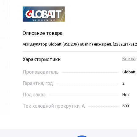
Описание товара:
Аккумулятор Globatt (85D23R) 80 (п.п) ниж.креп. [д232ш173в2
Все ха
Характеристики:
Производитель
Globatt
Гарантия, год
2
Под заказ
Нет
Ток холодной прокрутки, A
680
Длинна, см
232*173
Страна бренда
Бангла