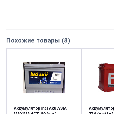
Похожие товары (8)
Аккумулятор Inci Aku ASIA
Аккумулято
MAXIMA 6СТ- 80 (о.п.)
77N (о.п) [д