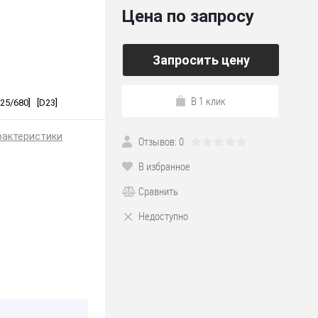
Цена по запросу
Запросить цену
В 1 клик
25/680] [D23]
рактеристики
Отзывов: 0
В избранное
Сравнить
Недоступно
*225
деш