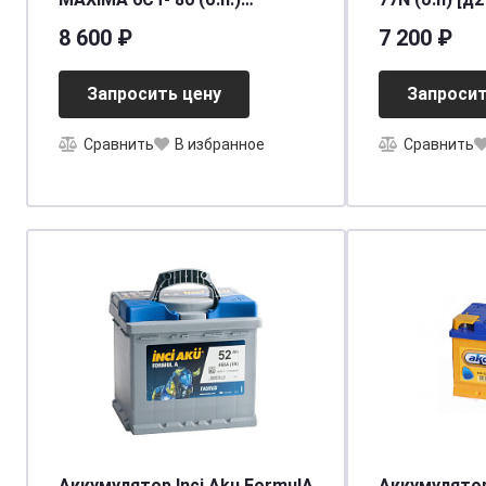
(90D26L) ниж.креп.
[L3]
8 600 ₽
7 200 ₽
[д264ш175в220/650SAE] [D26]
Запросить цену
Запросит
Сравнить
В избранное
Сравнить
Аккумулятор Inci Aku FormulА
Аккумулятор