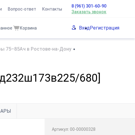
8 (961) 301-60-90
и
Вопрос-ответ
Контакты
Заказать звонок
Вход
Регистрация
ранное
Корзина
ы 75–85Ач в Ростове-на-Дону
•
 [д232ш173в225/680]
ВАРЫ
Артикул:
00-00000328