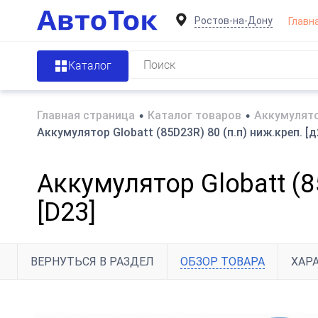
Ростов-на-Дону
Главн
Каталог
Главная страница
•
Каталог товаров
•
Аккумулято
Аккумулятор Globatt (85D23R) 80 (п.п) ниж.креп. [
Аккумулятор Globatt (8
[D23]
ВЕРНУТЬСЯ В РАЗДЕЛ
ОБЗОР ТОВАРА
ХАР