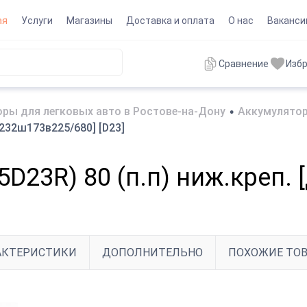
ая
Услуги
Магазины
Доставка и оплата
О нас
Ваканси
Сравнение
Изб
ры для легковых авто в Ростове-на-Дону
•
Аккумулятор
д232ш173в225/680] [D23]
5D23R) 80 (п.п) ниж.креп.
АКТЕРИСТИКИ
ДОПОЛНИТЕЛЬНО
ПОХОЖИЕ ТО