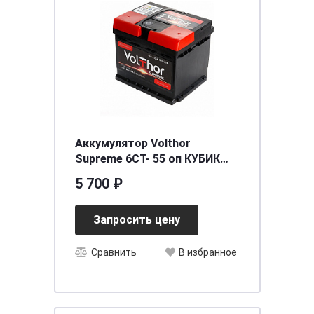
Аккумулятор Volthor
Supreme 6СТ- 55 оп КУБИК
необслуживаемый
5 700 ₽
[д207ш175в190/560] [LB1]
Запросить цену
Сравнить
В избранное