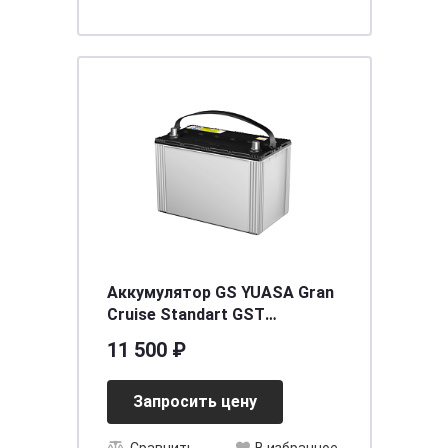
Аккумулятор GS YUASA Gran
Cruise Standart GST
(105D31L) 80 (о.п.)
11 500 ₽
[д302ш172в225/710]
Запросить цену