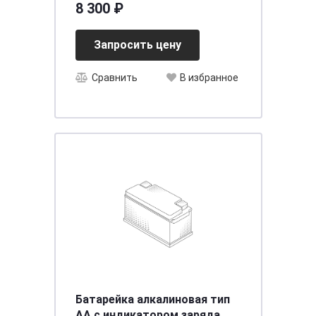
8 300 ₽
[д242ш175в175/560EN] [LB2],
шт
Запросить цену
Сравнить
В избранное
Батарейка алкалиновая тип
AA с индикатором заряда