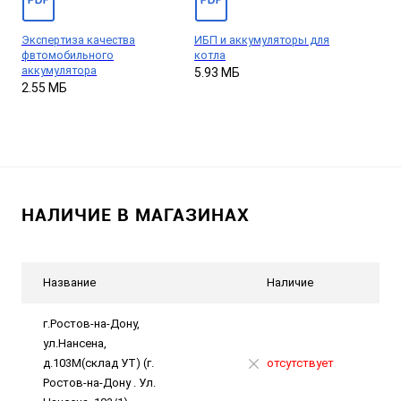
Экспертиза качества
ИБП и аккумуляторы для
фвтомобильного
котла
аккумулятора
5.93 МБ
2.55 МБ
НАЛИЧИЕ В МАГАЗИНАХ
Название
Наличие
г.Ростов-на-Дону,
ул.Нансена,
д.103М(склад УТ) (г.
отсутствует
Ростов-на-Дону . Ул.