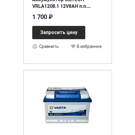
VRLA1208.1 12V8AH п.п.
(12N7-3B) (уп.? шт)
1 700 ₽
[д137ш76в124/???]
Запросить цену
Сравнить
В избранное