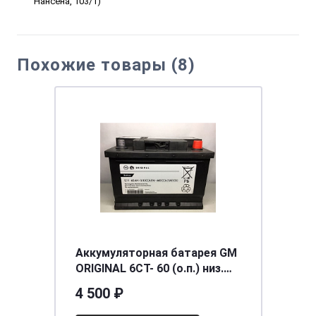
Нансена, 103/1)
Похожие товары (8)
Аккумуляторная батарея GM
ORIGINAL 6СТ- 60 (о.п.) низ.
[д242ш175в175/510EN] [L2]
4 500 ₽