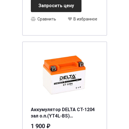
Запросить цену
Сравнить
В избранное
Аккумулятор DELTA СТ-1204
зал о.п.(YT4L-BS)
[д113ш70в89/50]
1 900 ₽