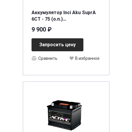
Аккумулятор Inci Aku SuprA
6СТ - 75 (о.п.)
[д278ш175в190/700] [L3]
9 900 ₽
Запросить цену
Сравнить
В избранное