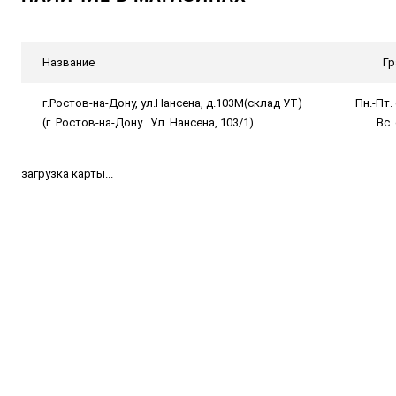
Название
Гр
г.Ростов-на-Дону, ул.Нансена, д.103М(склад УТ)
Пн.-Пт. 
(г. Ростов-на-Дону . Ул. Нансена, 103/1)
Вс.
загрузка карты...