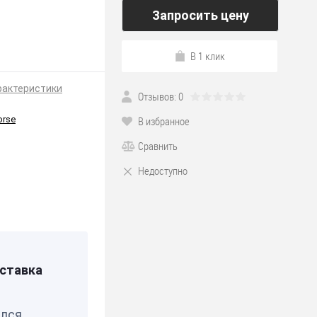
Запросить цену
В 1 клик
рактеристики
Отзывов: 0
orse
В избранное
Сравнить
Недоступно
*190
ставка
елся