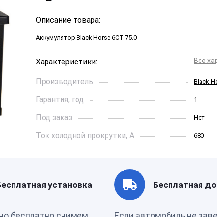
Описание товара:
Аккумулятор Black Horse 6CT-75.0
Все ха
Характеристики:
Производитель
Black H
Гарантия, год
1
Под заказ
Нет
Ток холодной прокрутки, A
680
Длинна, см
278*175
Страна бренда
Сербия
Бесплатная установка
Бесплатная до
Ёмкость, Ач
75
но бесплатно снимем
Если автомобиль не зав