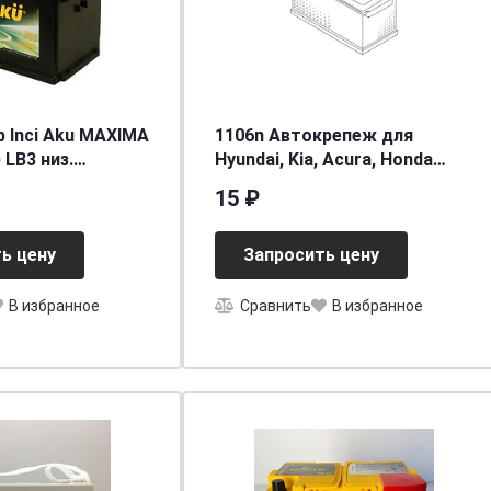
 Inci Aku MAXIMA
1106n Автокрепеж для
) LB3 низ.
Hyundai, Kia, Acura, Honda
75/700EN] [LB3]
91505S9A003 (91505-S9A-003)
15 ₽
(50шт)
ь цену
Запросить цену
В избранное
Сравнить
В избранное