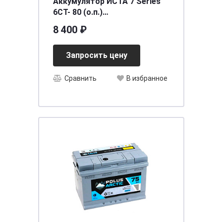
Аккумулятор ИСТА 7 Series
6СТ- 80 (о.п.)
[д276ш175в190/760] [L3]
8 400 ₽
Запросить цену
Сравнить
В избранное