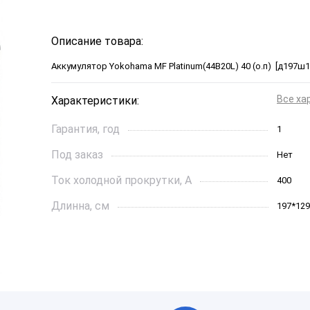
Описание товара:
Аккумулятор Yokohama MF Platinum(44B20L) 40 (о.п) [д197ш1
Все ха
Характеристики:
Гарантия, год
1
Под заказ
Нет
Ток холодной прокрутки, A
400
Длинна, см
197*129
Страна бренда
Малайз
Артикул
00-0000
Ёмкость, Ач
40