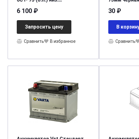
[д315ш175в175/720EN] [L3]
ручка ARNEZ
6 100 ₽
30 ₽
Запросить цену
В корзин
Сравнить
В избранное
Сравнить
Аккумулятор Vst Стандарт
Аккумулято