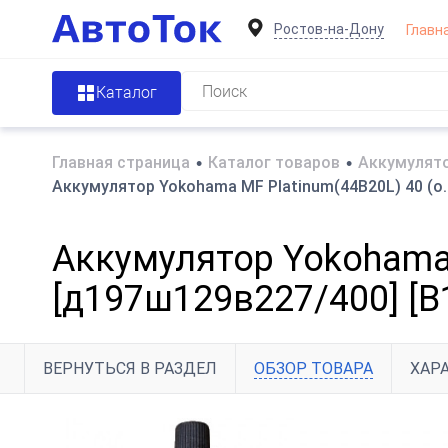
Ростов-на-Дону
Главн
Каталог
Главная страница
•
Каталог товаров
•
Аккумулято
Аккумулятор Yokohama MF Platinum(44B20L) 40 (о.
Аккумулятор Yokohama 
[д197ш129в227/400] [B
ВЕРНУТЬСЯ В РАЗДЕЛ
ОБЗОР ТОВАРА
ХАР