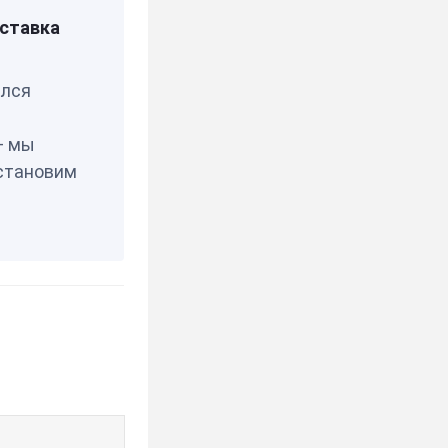
ставка
елся
— мы
становим