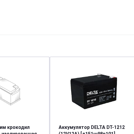
им крокодил
Аккумулятор DELTA DT-1212
 изолированная
(12V12A) [д151ш98в101]