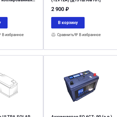
I A0101001
2 900 ₽
у
В корзину
В избранное
Сравнить
В избранное
р ULTRA SOLAR
Аккумулятор FQ 6СТ- 90 (о.п.)