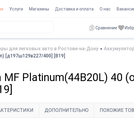
ая
Услуги
Магазины
Доставка и оплата
О нас
Ваканси
Сравнение
Изб
ры для легковых авто в Ростове-на-Дону
•
Аккумулятор
п) [д197ш129в227/400] [B19]
MF Platinum(44B20L) 40 (о
19]
АКТЕРИСТИКИ
ДОПОЛНИТЕЛЬНО
ПОХОЖИЕ ТО