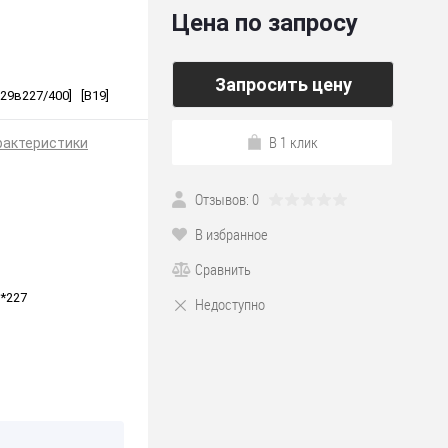
Цена по запросу
Запросить цену
29в227/400] [B19]
В 1 клик
рактеристики
Отзывов: 0
В избранное
Сравнить
*227
Недоступно
ия
0058