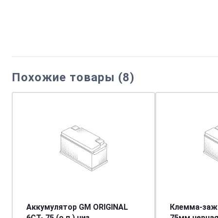
Похожие товары (8)
Аккумулятор GM ORIGINAL
Клемма-заж
6СТ- 75 (о.п.) низ.
75мм черная