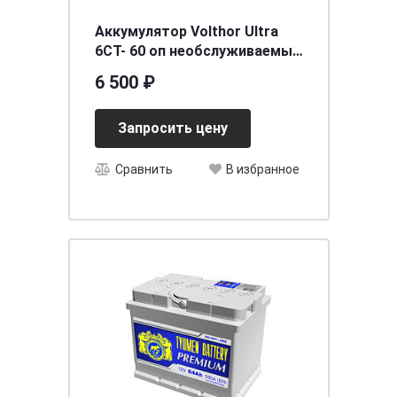
Аккумулятор Volthor Ultra
6СТ- 60 оп необслуживаемый
[д242ш175в190/600] [L2]
6 500 ₽
Запросить цену
Сравнить
В избранное