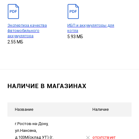
Экспертиза качества
ИБП и аккумуляторы для
фвтомобильного
котла
аккумулятора
5.93 МБ
2.55 МБ
НАЛИЧИЕ В МАГАЗИНАХ
Название
Наличие
г.Ростов-на-Дону,
ул.Нансена,
д.103М(склад УТ) (г.
отсутствует