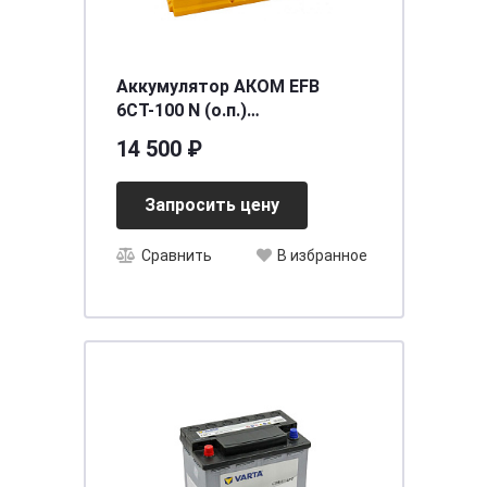
Аккумулятор АКОМ EFB
6СТ-100 N (о.п.)
[д353ш175в190/930] [L5]
14 500 ₽
Запросить цену
Сравнить
В избранное