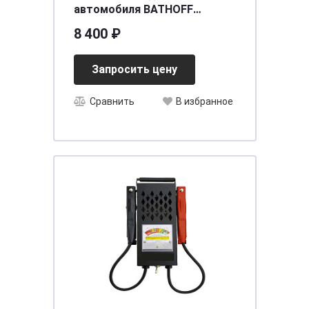
автомобиля BATHOFF
6СТ-140 VL (рос)
8 400 ₽
[д513ш182в215/900] [A]
Запросить цену
Сравнить
В избранное