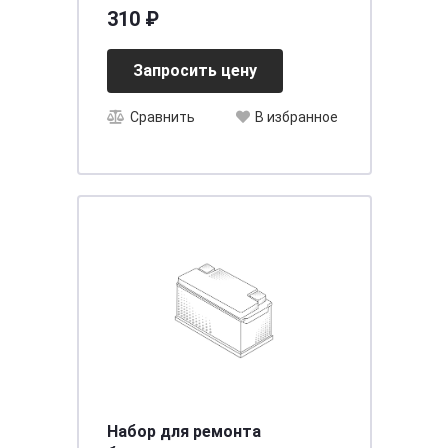
2шт Energizer Lithium CR2016
310 ₽
BL-2
Запросить цену
Сравнить
В избранное
Набор для ремонта