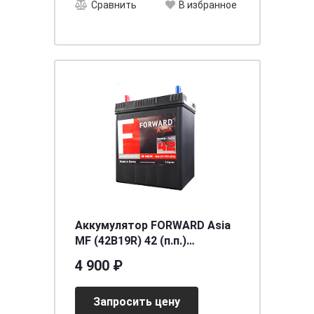
Сравнить
В избранное
Аккумулятор FORWARD Asia
MF (42B19R) 42 (п.п.)
[д187ш127в225/370CCA] [B19]
4 900 ₽
Запросить цену