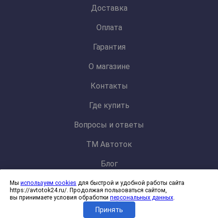
Доставка
Оплата
Гарантия
О магазине
Контакты
Где купить
Вопросы и ответы
ТМ Автоток
Блог
Мы
используем cookies
для быстрой и удобной работы сайта
Политика конфиденциальности и обработки персональных данных
https://avtotok24.ru/. Продолжая пользоваться сайтом,
Согласие на обработку файлов cookies
вы принимаете условия обработки
персональных данных
.
Принять