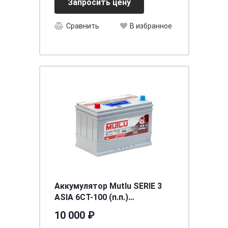
Запросить цену
Сравнить
В избранное
Аккумулятор Mutlu SERIE 3
ASIA 6CT-100 (п.п.)
(D31.100.085.D) необсл. ниж.
10 000 ₽
креп. [д306ш175в224/850