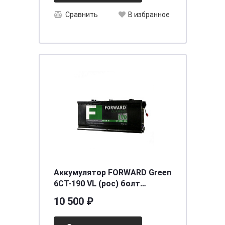
Сравнить
В избранное
Аккумулятор FORWARD Green
6СТ-190 VL (рос) болт
[д513ш222в218/1250EN/1300SAE]
10 500 ₽
[B]