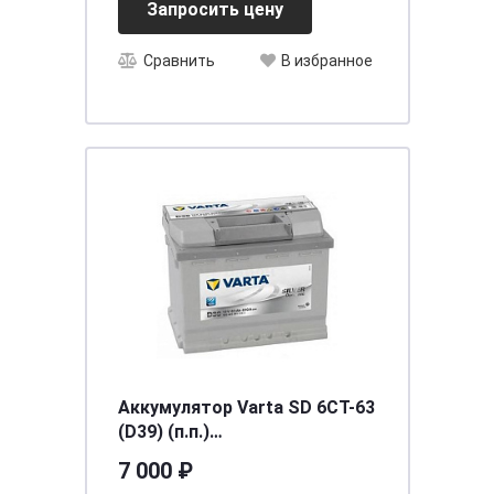
Запросить цену
Сравнить
В избранное
Аккумулятор Varta SD 6CT-63
(D39) (п.п.)
[д242ш175в190/610]
7 000 ₽