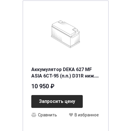
Аккумулятор DEKA 627 MF
ASIA 6СТ-95 (п.п.) D31R ниж.
креп. [д305ш171в225/710]
10 950 ₽
[D31]
Запросить цену
Сравнить
В избранное