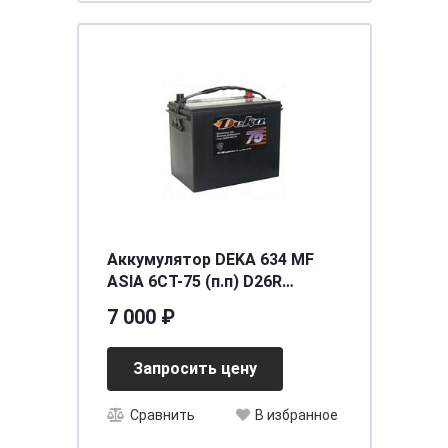
Аккумулятор DEKA 634 MF
ASIA 6СТ-75 (п.п) D26R
ниж.креп.
7 000 ₽
[д260ш173в200(222)/690]
[D26]
Запросить цену
Сравнить
В избранное