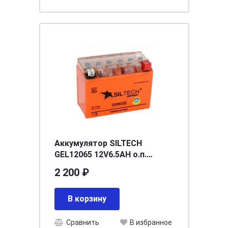
Аккумулятор SILTECH
GEL12065 12V6.5AН о.п.
(12N6.5L-BS) (уп.8 шт)
2 200 ₽
[д138ш65в100/100]
В корзину
Сравнить
В избранное