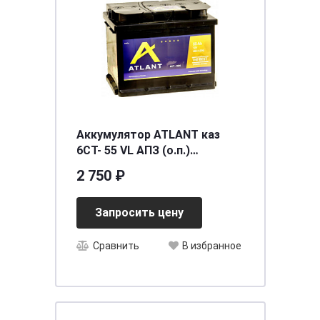
Аккумулятор ATLANT каз
6СТ- 55 VL АПЗ (о.п.)
[д242ш175в190/460] [L2]
2 750 ₽
Запросить цену
Сравнить
В избранное