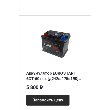
Аккумулятор EUROSTART
6CT-60 п.п. [д242ш175в190]
520A
5 800 ₽
Запросить цену