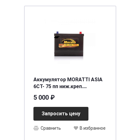
Аккумулятор MORATTI ASIA
6СТ- 75 пп ниж.креп.
[д269ш173в198(218)/700]
5 000 ₽
[D26_]
Запросить цену
Сравнить
В избранное