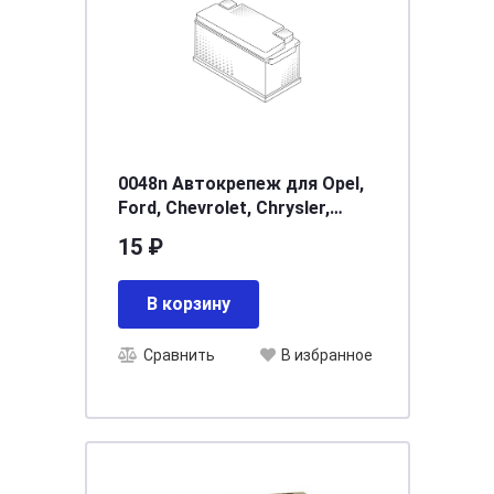
0048n Автокрепеж для Opel,
Ford, Chevrolet, Chrysler,
Daewo, GM33030526,
15 ₽
968865987703 856535 6503598
В корзину
Сравнить
В избранное