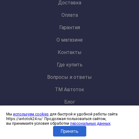
Доставка
Оплата
Гарантия
О магазине
Контакты
Где купить
Вопросы и ответы
ТМ Автоток
Блог
Мы
используем cookies
для быстрой и удобной работы сайта
Политика конфиденциальности и обработки персональных данных
https://avtotok24.ru/. Продолжая пользоваться сайтом,
Согласие на обработку файлов cookies
вы принимаете условия обработки
персональных данных
.
Принять