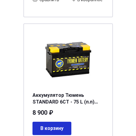
Аккумулятор Тюмень
STANDARD 6СТ - 75 L (п.п)
[д278ш175в190/630]
8 900 ₽
В корзину