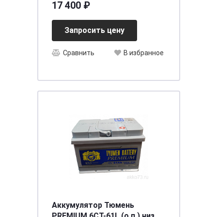
17 400 ₽
[д518ш224в223/1250] [B]
Запросить цену
Сравнить
В избранное
Аккумулятор Тюмень
PREMIUM 6СТ-61L (о.п.) низ.