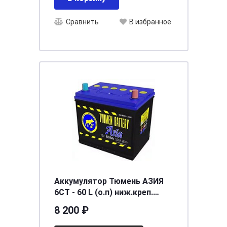
Сравнить
В избранное
Аккумулятор Тюмень АЗИЯ
6СТ - 60 L (о.п) ниж.креп.
[д231ш173в223/520]
8 200 ₽