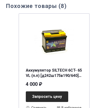
Похожие товары (8)
Аккумулятор SILTECH 6СТ- 65
VL (п.п) [д242ш175в190/640]
[L2]
4 000 ₽
Запросить цену
Сравнить
В избранное