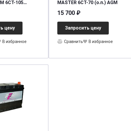
M 6CT-105
MASTER 6CT-70 (о.п.) AGM
п.)
15 700 ₽
90/950EN] [L6]
ь цену
Запросить цену
В избранное
Сравнить
В избранное