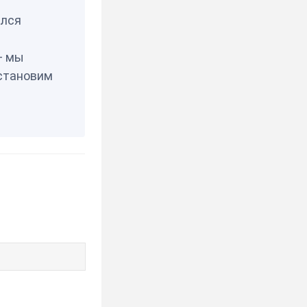
елся
— мы
становим