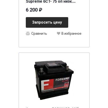
Supreme 6СТ- 75 оп низк.
необслуживаемый
6 200 ₽
[д278ш175в190/720] [L3]
Запросить цену
Сравнить
В избранное