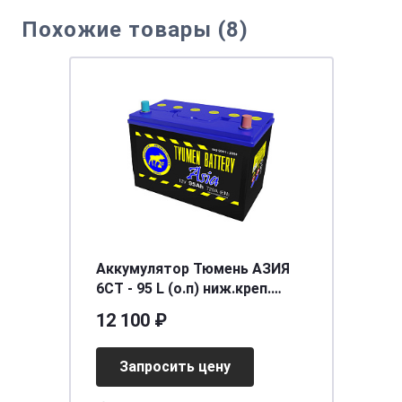
Похожие товары (8)
Аккумулятор Тюмень АЗИЯ
6СТ - 95 L (о.п) ниж.креп.
[д302ш172в223/720]
12 100 ₽
Запросить цену