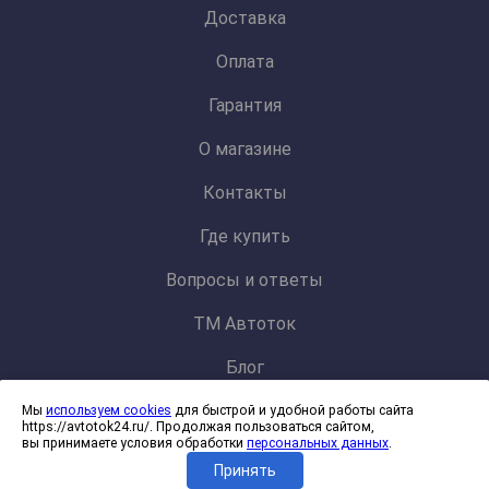
Доставка
Оплата
Гарантия
О магазине
Контакты
Где купить
Вопросы и ответы
ТМ Автоток
Блог
Мы
используем cookies
для быстрой и удобной работы сайта
Политика конфиденциальности и обработки персональных данных
https://avtotok24.ru/. Продолжая пользоваться сайтом,
Согласие на обработку файлов cookies
вы принимаете условия обработки
персональных данных
.
Принять