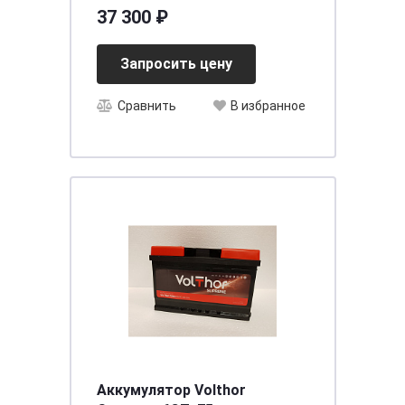
AGM(о.п.)
37 300 ₽
[д393ш175в190/950] [L6]
Запросить цену
Сравнить
В избранное
Аккумулятор Volthor