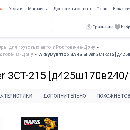
ая
Услуги
Магазины
Доставка и оплата
О нас
Ваканси
Сравнение
Изб
ры для грузовых авто в Ростове-на-Дону
•
остове-на-Дону
•
Аккумулятор BARS Silver 3СТ-215 [д425
er 3СТ-215 [д425ш170в240/
АКТЕРИСТИКИ
ДОПОЛНИТЕЛЬНО
ПОХОЖИЕ ТО