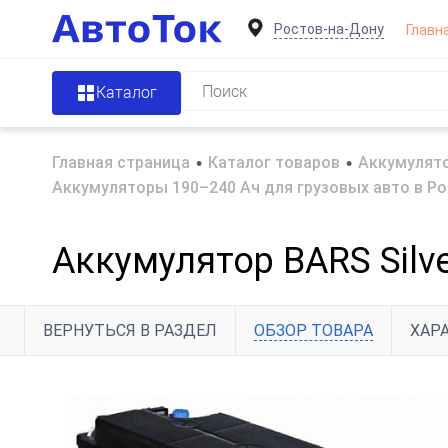
Ростов-на-Дону
Главн
Каталог
Главная страница
•
Каталог товаров
•
Аккумулято
Аккумуляторы 190–240 Ач для грузовых авто в Р
Аккумулятор BARS Silv
ВЕРНУТЬСЯ В РАЗДЕЛ
ОБЗОР ТОВАРА
ХАР