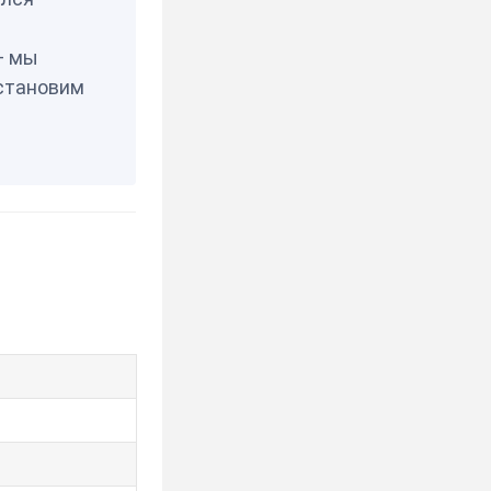
— мы
становим