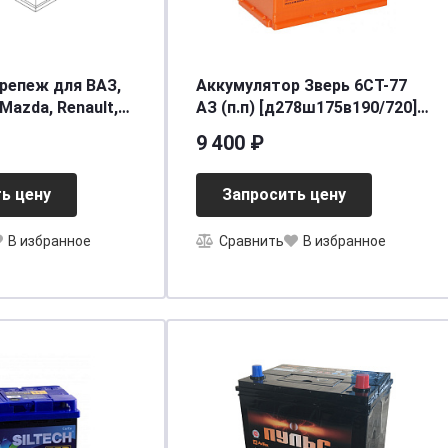
репеж для ВАЗ,
Аккумулятор Зверь 6СТ-77
 Mazda, Renault,
АЗ (п.п) [д278ш175в190/720]
 8659028000,
[L3]
9 400 ₽
ь цену
Запросить цену
В избранное
Сравнить
В избранное