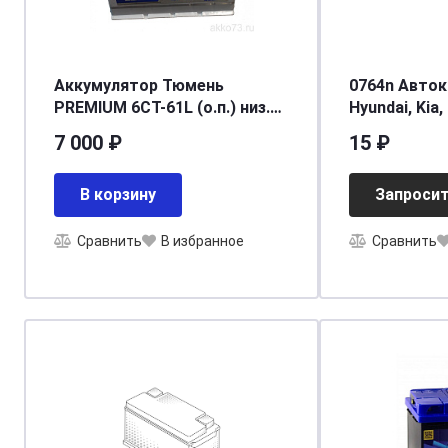
Аккумулятор Тюмень
0764n Авток
PREMIUM 6СТ-61L (о.п.) низ.
Hyundai, Kia,
Ca/Ca [242/175/175/540]
GM (50шт) *
7 000 ₽
15 ₽
MB455561 *
В корзину
Запросит
Сравнить
В избранное
Сравнить