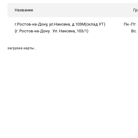
Название
Гр
г.Ростов-на-Дону, ул.Нансена, д.103М(склад УТ)
Пн.-Пт. 
(г. Ростов-на-Дону . Ул. Нансена, 103/1)
Вс.
загрузка карты...