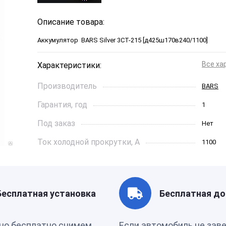
Описание товара:
Аккумулятор BARS Silver 3СТ-215 [д425ш170в240/1100]
Все ха
Характеристики:
Производитель
BARS
Гарантия, год
1
Под заказ
Нет
Ток холодной прокрутки, A
1100
Длинна, см
42,5
Страна бренда
Казахс
Бесплатная установка
Бесплатная до
Артикул
00-0000
но бесплатно снимем
Если автомобиль не зав