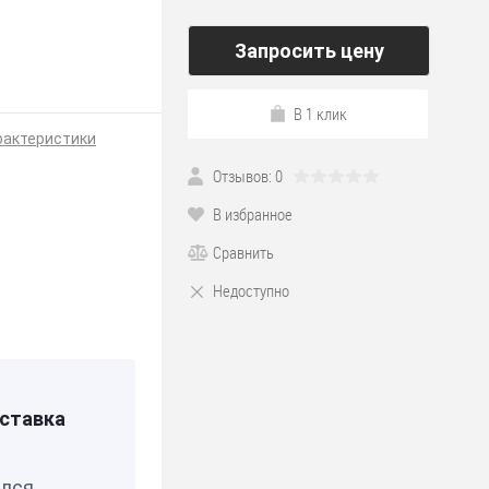
Запросить цену
В 1 клик
рактеристики
Отзывов: 0
В избранное
Сравнить
Недоступно
тан
ставка
0885
елся