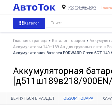
Ростов-на-Дону
Главн
Каталог
Главная страница
•
Каталог товаров
•
Аккумулято
Аккумуляторы 140–189 Ач для грузовых авто в Р
Аккумуляторная батарея FORWARD Green 6СТ-140 V
Аккумуляторная батаре
[д511ш189в218/900EN/9
ВЕРНУТЬСЯ В РАЗДЕЛ
ОБЗОР ТОВАРА
ХАР