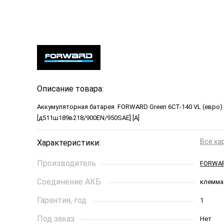
Описание товара:
Аккумуляторная батарея FORWARD Green 6СТ-140 VL (евро)
[д511ш189в218/900EN/950SAE] [A]
Все ха
Характеристики:
Производитель
FORWA
Соединение АКБ
клемма
Гарантия, год
1
Под заказ
Нет