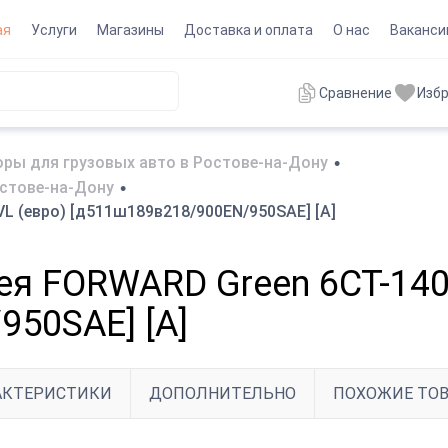
ая
Услуги
Магазины
Доставка и оплата
О нас
Ваканси
Сравнение
Изб
ры для грузовых авто в Ростове-на-Дону
•
остове-на-Дону
•
L (евро) [д511ш189в218/900EN/950SAE] [A]
я FORWARD Green 6СТ-140 
50SAE] [A]
АКТЕРИСТИКИ
ДОПОЛНИТЕЛЬНО
ПОХОЖИЕ ТО