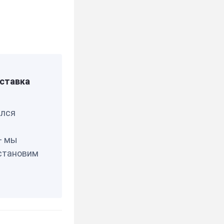
9ш218в
тан
ставка
елся
— мы
становим