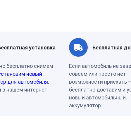
Ток холодной прокрутки, A
900
Длинна, см
511д18
Страна бренда
Татарс
Бесплатная установка
Бесплатная до
но бесплатно снимем
Если автомобиль не зав
установим новый
совсем или просто нет
ор для автомобиля
,
возможности приехать 
 в нашем интернет-
бесплатно доставим и у
новый автомобильный
аккумулятор.