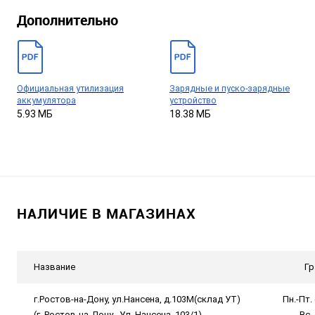
Дополнительно
Официальная утилизация
Зарядные и пуско-зарядные
аккумулятора
устройство
5.93 МБ
18.38 МБ
НАЛИЧИЕ В МАГАЗИНАХ
Название
Гр
г.Ростов-на-Дону, ул.Нансена, д.103М(склад УТ)
Пн.-Пт. 
(г. Ростов-на-Дону . Ул. Нансена, 103/1)
Вс.