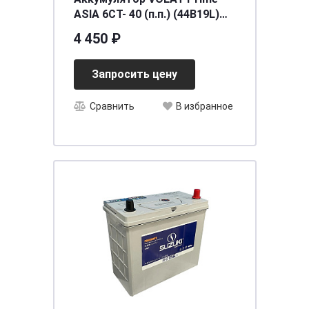
ASIA 6СТ- 40 (п.п.) (44B19L)
тонк.кл.
4 450 ₽
[д187ш127в225/300EN] [B19],
шт
Запросить цену
Сравнить
В избранное