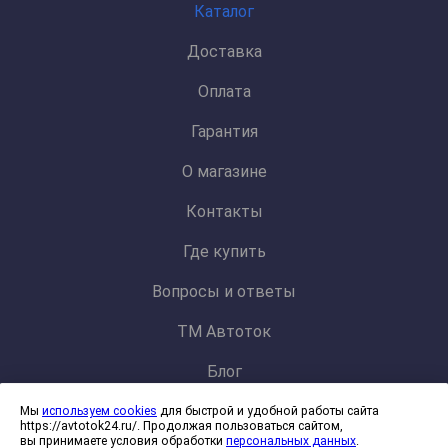
Каталог
Доставка
Оплата
Гарантия
О магазине
Контакты
Где купить
Вопросы и ответы
ТМ Автоток
Блог
Мы
используем cookies
для быстрой и удобной работы сайта
Политика конфиденциальности и обработки персональных данных
https://avtotok24.ru/. Продолжая пользоваться сайтом,
Согласие на обработку файлов cookies
вы принимаете условия обработки
персональных данных
.