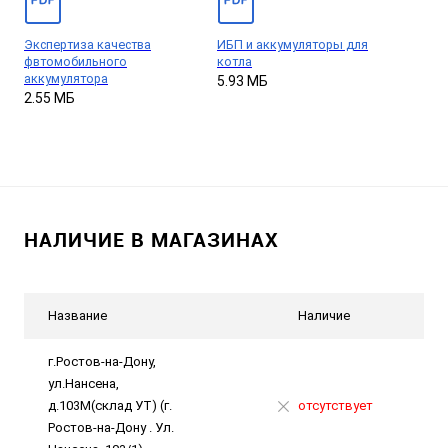
Экспертиза качества
ИБП и аккумуляторы для
фвтомобильного
котла
аккумулятора
5.93 МБ
2.55 МБ
НАЛИЧИЕ В МАГАЗИНАХ
Название
Наличие
г.Ростов-на-Дону,
ул.Нансена,
д.103М(склад УТ) (г.
отсутствует
Ростов-на-Дону . Ул.