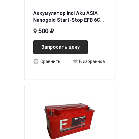
Аккумулятор Inci Aku ASIA
Nanogold Start-Stop EFB 6СТ-
72 (о.п.) (90D26L) ниж.креп.
9 500 ₽
[д264ш175в220/76
Запросить цену
Сравнить
В избранное