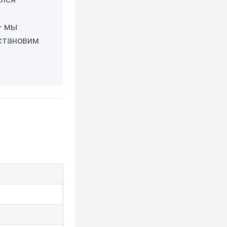
— мы
становим