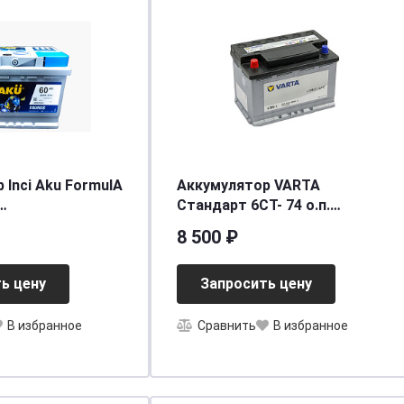
 Inci Aku FormulA
Аккумулятор VARTA
Стандарт 6СТ- 74 о.п.
90/530]
[д278ш175в190/680] [L3]
8 500 ₽
ь цену
Запросить цену
В избранное
Сравнить
В избранное