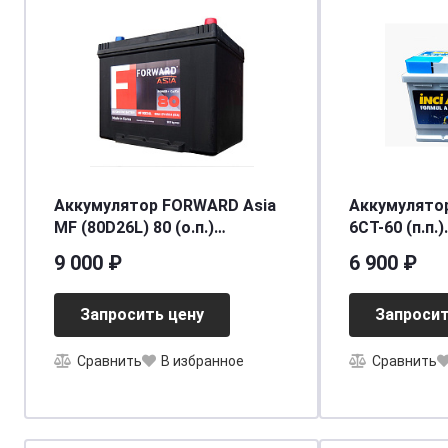
Аккумулятор FORWARD Asia
Аккумулятор
MF (80D26L) 80 (о.п.)
6СТ-60 (п.п.)
ниж.креп.
[д242ш175в1
9 000 ₽
6 900 ₽
[д260ш173в225/650CCA] [D26]
Запросить цену
Запросит
Сравнить
В избранное
Сравнить