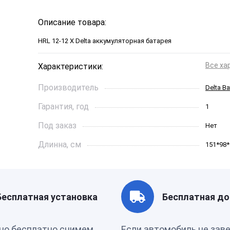
Описание товара:
HRL 12-12 X Delta аккумуляторная батарея
Все ха
Характеристики:
Производитель
Delta Ba
Гарантия, год
1
Под заказ
Нет
Длинна, см
151*98*
Страна бренда
Китай
Производитель
КИТАЙ
Бесплатная установка
Бесплатная до
Ёмкость, Ач
12
но бесплатно снимем
Если автомобиль не зав