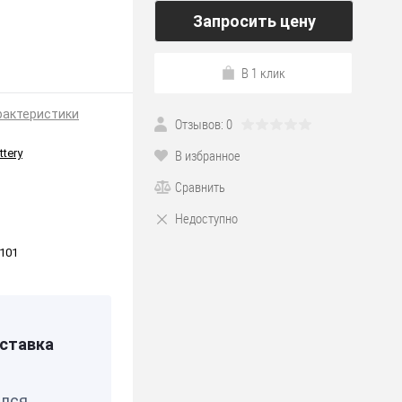
Запросить цену
В 1 клик
рактеристики
Отзывов: 0
ttery
В избранное
Сравнить
Недоступно
101
ставка
елся