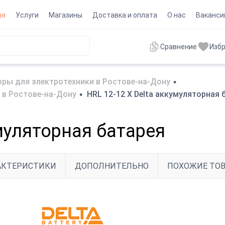
ая
Услуги
Магазины
Доставка и оплата
О нас
Ваканси
Сравнение
Изб
ры для электротехники в Ростове-на-Дону
•
 в Ростове-на-Дону
•
HRL 12-12 X Delta аккумуляторная 
умуляторная батарея
АКТЕРИСТИКИ
ДОПОЛНИТЕЛЬНО
ПОХОЖИЕ ТО