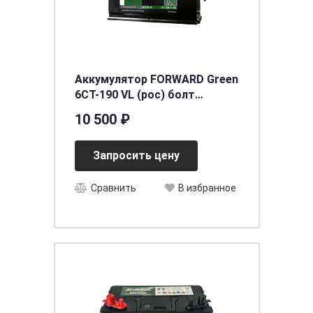
Аккумулятор FORWARD Green
6СТ-190 VL (рос) болт
[д513ш222в218/1250EN/1300SAE]
10 500 ₽
[B]
Запросить цену
Сравнить
В избранное