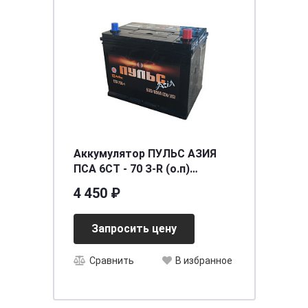
Аккумулятор ПУЛЬС АЗИЯ
ПСА 6СТ - 70 З-R (о.п)
(75D26L) ниж.креп.
4 450 ₽
[д255ш171в221/530] [D26]
Запросить цену
Сравнить
В избранное