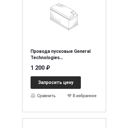
Провода пусковые General
Technologies
морозоустойчивые 500A-50С
1 200 ₽
3м/20
Запросить цену
Сравнить
В избранное