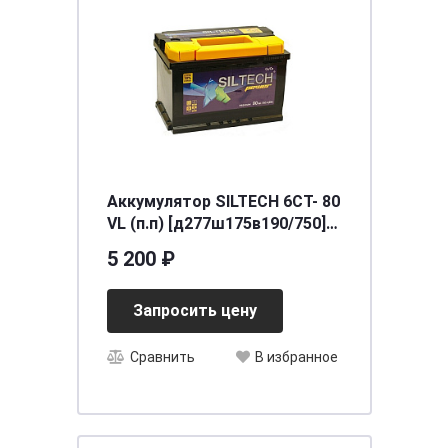
Аккумулятор SILTECH 6СТ- 80
VL (п.п) [д277ш175в190/750]
[L3]
5 200 ₽
Запросить цену
Сравнить
В избранное