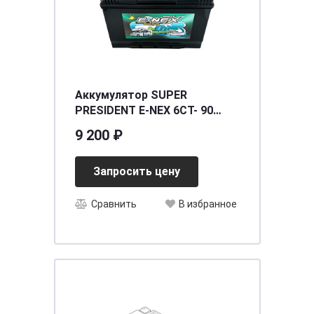
Аккумулятор SUPER
PRESIDENT E-NEX 6СТ- 90
(XDC27MF) (глубокого
9 200 ₽
разряда) [д302ш172в230/600]
[27]
Запросить цену
Сравнить
В избранное