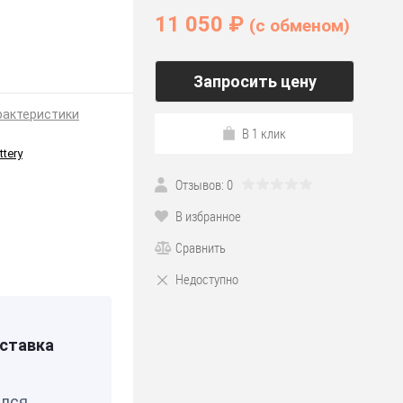
11 050 ₽
(c обменом)
70]
Запросить цену
рактеристики
В 1 клик
ttery
Отзывов: 0
В избранное
Сравнить
Недоступно
0702
ставка
елся