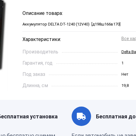
Описание товара:
Аккумулятор DELTA DT-1240 (12V40) [д198ш166в1
Все ха
Характеристики:
Производитель
Delta Ba
Гарантия, год
1
Под заказ
Нет
Длинна, см
19,8
Страна бренда
Китай
Артикул
00-0000
Бесплатная установка
Бесплатная до
Производитель
КИТАЙ
но бесплатно снимем
Если автомобиль не зав