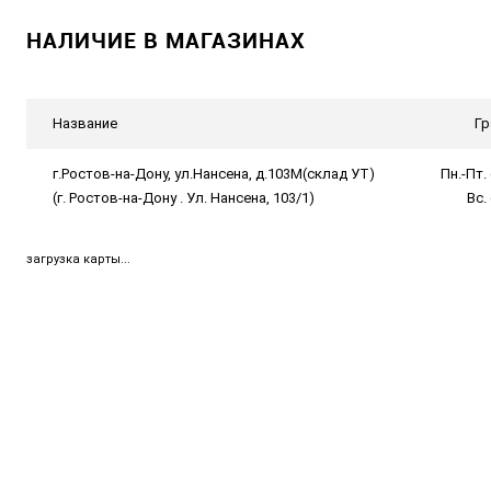
НАЛИЧИЕ В МАГАЗИНАХ
Название
Гр
г.Ростов-на-Дону, ул.Нансена, д.103М(склад УТ)
Пн.-Пт. 
(г. Ростов-на-Дону . Ул. Нансена, 103/1)
Вс.
загрузка карты...