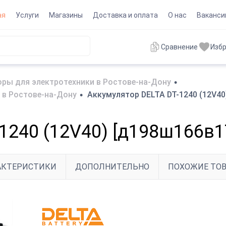
ая
Услуги
Магазины
Доставка и оплата
О нас
Ваканси
Сравнение
Изб
ры для электротехники в Ростове-на-Дону
•
 в Ростове-на-Дону
•
Аккумулятор DELTA DT-1240 (12V40
1240 (12V40) [д198ш166в1
АКТЕРИСТИКИ
ДОПОЛНИТЕЛЬНО
ПОХОЖИЕ ТО