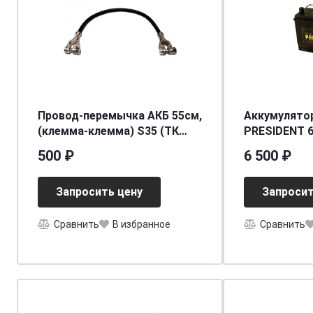
Провод-перемычка АКБ 55см,
Аккумулято
(клемма-клемма) S35 (ТК
PRESIDENT 6
0336)
ниж.креп. о.
500 ₽
6 500 ₽
Запросить цену
Запросит
Сравнить
В избранное
Сравнить