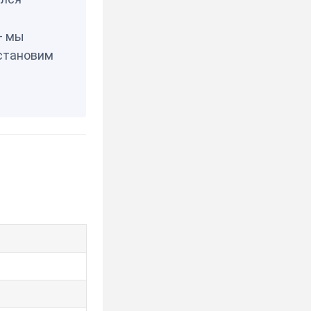
— мы
становим