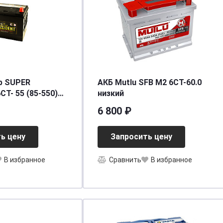
р SUPER
АКБ Mutlu SFB M2 6СТ-60.0
СТ- 55 (85-550)
низкий
п.
6 800 ₽
[д230ш172в180/550] [85]
ь цену
Запросить цену
В избранное
Сравнить
В избранное