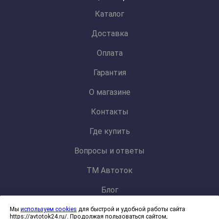
Каталог
Доставка
Оплата
Гарантия
О магазине
Контакты
Где купить
Вопросы и ответы
ТМ Автоток
Блог
Мы
используем cookies
для быстрой и удобной работы сайта
Политика конфиденциальности и обработки персональных данных
https://avtotok24.ru/. Продолжая пользоваться сайтом,