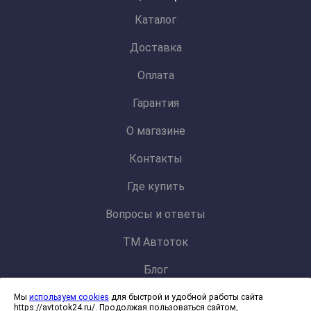
Каталог
Доставка
Оплата
Гарантия
О магазине
Контакты
Где купить
Вопросы и ответы
ТМ Автоток
Блог
Мы
используем cookies
для быстрой и удобной работы сайта
Политика конфиденциальности и обработки персональных данных
https://avtotok24.ru/. Продолжая пользоваться сайтом,