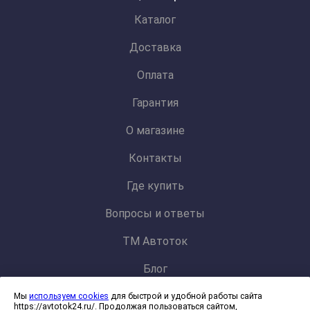
Каталог
Доставка
Оплата
Гарантия
О магазине
Контакты
Где купить
Вопросы и ответы
ТМ Автоток
Блог
Мы
используем cookies
для быстрой и удобной работы сайта
Политика конфиденциальности и обработки персональных данных
https://avtotok24.ru/. Продолжая пользоваться сайтом,